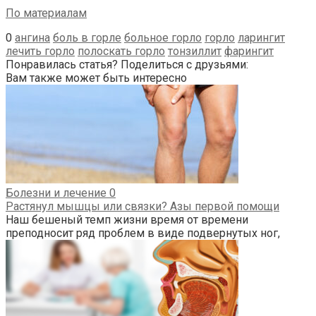
По материалам
0
ангина
боль в горле
больное горло
горло
ларингит
лечить горло
полоскать горло
тонзиллит
фарингит
Понравилась статья? Поделиться с друзьями:
Вам также может быть интересно
Болезни и лечение
0
Растянул мышцы или связки? Азы первой помощи
Наш бешеный темп жизни время от времени
преподносит ряд проблем в виде подвернутых ног,