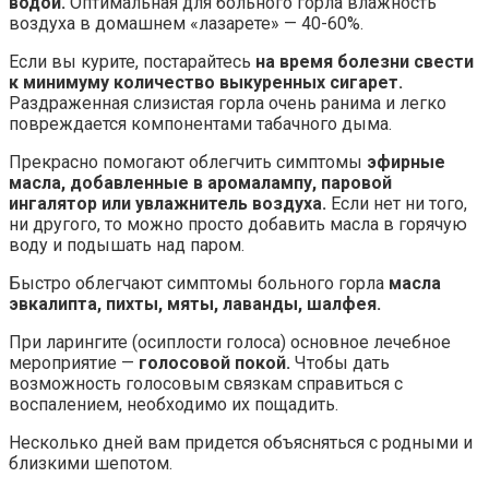
водой.
Оптимальная для больного горла влажность
воздуха в домашнем «лазарете» — 40-60%.
Если вы курите, постарайтесь
на время болезни свести
к минимуму количество выкуренных сигарет.
Раздраженная слизистая горла очень ранима и легко
повреждается компонентами табачного дыма.
Прекрасно помогают облегчить симптомы
эфирные
масла, добавленные в аромалампу, паровой
ингалятор или увлажнитель воздуха.
Если нет ни того,
ни другого, то можно просто добавить масла в горячую
воду и подышать над паром.
Быстро облегчают симптомы больного горла
масла
эвкалипта, пихты, мяты, лаванды, шалфея.
При ларингите (осиплости голоса) основное лечебное
мероприятие —
голосовой покой.
Чтобы дать
возможность голосовым связкам справиться с
воспалением, необходимо их пощадить.
Несколько дней вам придется объясняться с родными и
близкими шепотом.