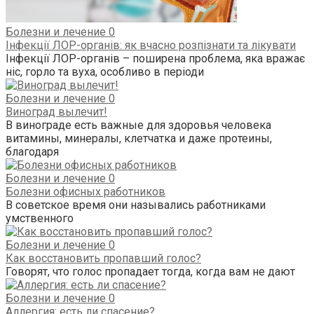
Болезни и лечение
0
Інфекції ЛОР-органів: як вчасно розпізнати та лікувати
Інфекції ЛОР-органів – поширена проблема, яка вражає
ніс, горло та вуха, особливо в періоди
Болезни и лечение
0
Виноград вылечит!
В винограде есть важные для здоровья человека
витамины, минералы, клетчатка и даже протеины,
благодаря
Болезни и лечение
0
Болезни офисных работников
В советское время они назывались работниками
умственного
Болезни и лечение
0
Как восстановить пропавший голос?
Говорят, что голос пропадает тогда, когда вам не дают
Болезни и лечение
0
Аллергия: есть ли спасение?