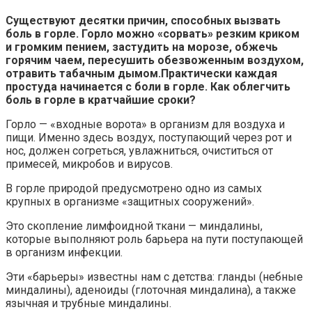
Существуют десятки причин, способных вызвать
боль в горле. Горло можно «сорвать» резким криком
и громким пением, застудить на морозе, обжечь
горячим чаем, пересушить обезвоженным воздухом,
отравить табачным дымом.Практически каждая
простуда начинается с боли в горле. Как облегчить
боль в горле в кратчайшие сроки?
Горло — «входные ворота» в организм для воздуха и
пищи. Именно здесь воздух, поступающий через рот и
нос, должен согреться, увлажниться, очиститься от
примесей, микробов и вирусов.
В горле природой предусмотрено одно из самых
крупных в организме «защитных сооружений».
Это скопление лимфоидной ткани — миндалины,
которые выполняют роль барьера на пути поступающей
в организм инфекции.
Эти «барьеры» известны нам с детства: гланды (небные
миндалины), аденоиды (глоточная миндалина), а также
язычная и трубные миндалины.