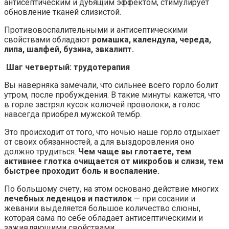
антисептическим и дубящим эффектом, стимулирует
обновление тканей слизистой.
Противовоспалительными и антисептическими
свойствами обладают
ромашка, календула, череда,
липа, шалфей, бузина, эвкалипт.
Шаг четвертый: трудотерапия
Вы наверняка замечали, что сильнее всего горло болит
утром, после пробуждения. В такие минуты кажется, что
в горле застрял кусок колючей проволоки, а голос
навсегда приобрел мужской тембр.
Это происходит от того, что ночью наше горло отдыхает
от своих обязанностей, а для выздоровления оно
должно трудиться.
Чем чаще вы глотаете, тем
активнее глотка очищается от микробов и слизи, тем
быстрее проходит боль и воспаление.
По большому счету, на этом основано действие многих
лечебных леденцов и пастилок
— при сосании и
жевании выделяется большое количество слюны,
которая сама по себе обладает антисептическими и
заживляющими свойствами.