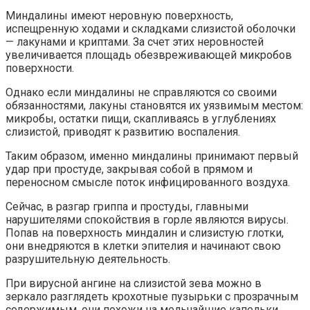
Миндалины имеют неровную поверхность,
испещренную ходами и складками слизистой оболочки
— лакунами и криптами. За счет этих неровностей
увеличивается площадь обезвреживающей микробов
поверхности.
Однако если миндалины не справляются со своими
обязанностями, лакуны становятся их уязвимым местом:
микробы, остатки пищи, скапливаясь в углублениях
слизистой, приводят к развитию воспаления.
Таким образом, именно миндалины принимают первый
удар при простуде, закрывая собой в прямом и
переносном смысле поток инфицированного воздуха.
Сейчас, в разгар гриппа и простуды, главными
нарушителями спокойствия в горле являются вирусы.
Попав на поверхность миндалин и слизистую глотки,
они внедряются в клетки эпителия и начинают свою
разрушительную деятельность.
При вирусной ангине на слизистой зева можно в
зеркало разглядеть крохотные пузырьки с прозрачным
содержимым, они похожи на мельчайшие капельки