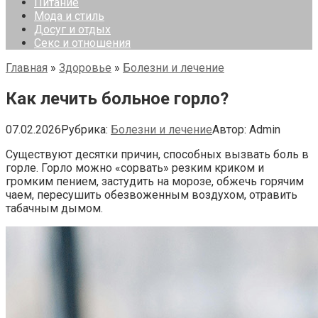
Питание
Мода и стиль
Досуг и отдых
Секс и отношения
Главная
»
Здоровье
»
Болезни и лечение
Как лечить больное горло?
07.02.2026
Рубрика:
Болезни и лечение
Автор:
Admin
Существуют десятки причин, способных
вызвать боль в
горле. Горло можно «сорвать» резким криком и
громким пением, застудить на морозе, обжечь горячим
чаем, пересушить обезвоженным воздухом, отравить
табачным дымом.