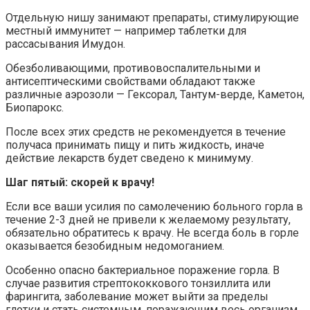
Отдельную нишу занимают препараты, стимулирующие
местный иммунитет — например таблетки для
рассасывания Имудон.
Обезболивающими, противовоспалительными и
антисептическими свойствами обладают также
различные аэрозоли — Гексорал, Тантум-верде, Каметон,
Биопарокс.
После всех этих средств не рекомендуется в течение
получаса принимать пищу и пить жидкость, иначе
действие лекарств будет сведено к минимуму.
Шаг пятый: скорей к врачу!
Если все ваши усилия по самолечению больного горла в
течение 2-3 дней не привели к желаемому результату,
обязательно обратитесь к врачу. Не всегда боль в горле
оказывается безобидным недомоганием.
Особенно опасно бактериальное поражение горла. В
случае развития стрептококкового тонзиллита или
фарингита, заболевание может выйти за пределы
глотки и стать системным, поражающим весь организм.