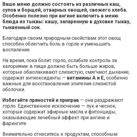
Ваше меню должно состоять из различных каш,
супов и борщей, отварных овощей, свежего хлеба.
Особенно полезно при ангине включить в меню
блюда из тыквы: кашу, запаренную в духовке тыкву,
тыквенный сок.
Благодаря своим природным свойствам этот овощ
способен облегчить боль в горле и уменьшить
воспаление.
На время, пока болит горло, ослабьте контроль за
калориями: в пище должно быть больше жиров,
которые обволакивают слизистую, смягчают дыхание,
содержат антиоксиданты —
витамины А и Е,
особенно
важные для восстановления эпителия слизистой
оболочки.
Избегайте пряностей и приправ
— они раздражают
горло. Единственное исключение — лук и чеснок,
которые содержат эфирные масла и фитонциды,
оказывающие лечебный эффект при ангине и
фарингите.
Внимательно отнеситесь к продуктам, способным