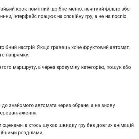
зайвий крок помітний: дрібне меню, нечіткий фільтр або
ни, інтерфейс працює на спокійну гру, а не на поспіх.
трібний настрій. Якщо гравець хоче фруктовий автомат,
го напрямку.
вгого маршруту, а через зрозумілу категорію, пошук або
я до знайомого автомата через обране, а не знову
перевантаження.
 сценами, а хтось шукає швидку гру без довгих анімацій.
рібними розділами.