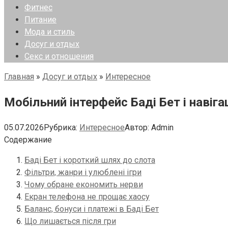
Фитнес
Питание
Мода и стиль
Досуг и отдых
Секс и отношения
Главная
»
Досуг и отдых
»
Интересное
Мобільний інтерфейс Баді Бет і навіг
05.07.2026
Рубрика:
Интересное
Автор:
Admin
Содержание
Баді Бет і короткий шлях до слота
Фільтри, жанри і улюблені ігри
Чому обране економить нерви
Екран телефона не прощає хаосу
Баланс, бонуси і платежі в Баді Бет
Що лишається після гри