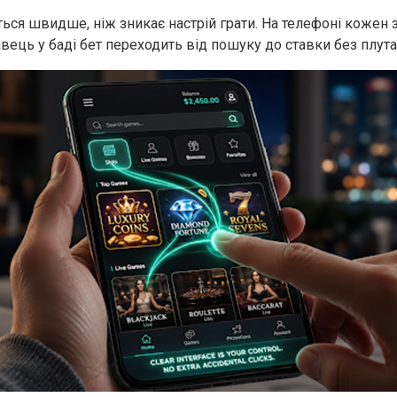
ться швидше, ніж зникає настрій грати. На телефоні кожен 
вець у баді бет переходить від пошуку до ставки без
плута