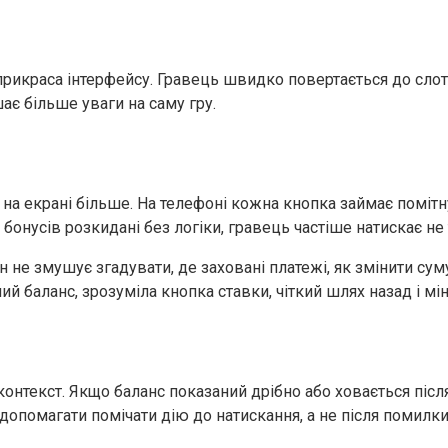
рикраса інтерфейсу. Гравець швидко повертається до слотів,
ає більше уваги на саму гру.
на екрані більше. На телефоні кожна кнопка займає помітн
бонусів розкидані без логіки, гравець частіше натискає не 
не змушує згадувати, де заховані платежі, як змінити суму
мий баланс, зрозуміла кнопка ставки, чіткий шлях назад і 
 контекст. Якщо баланс показаний дрібно або ховається піс
 допомагати помічати дію до натискання, а не після помилки