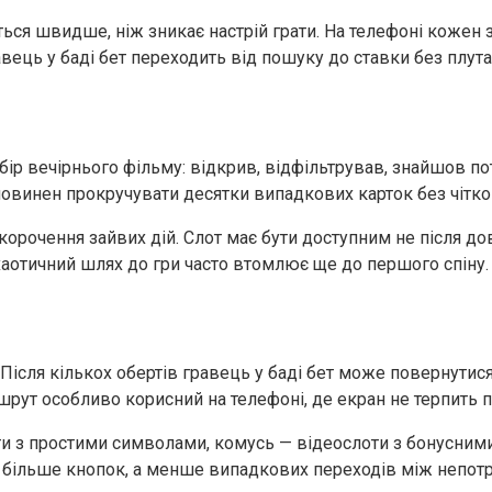
ться швидше, ніж зникає настрій грати. На телефоні кожен 
ць у баді бет переходить від пошуку до ставки без плутани
ір вечірнього фільму: відкрив, відфільтрував, знайшов по
повинен прокручувати десятки випадкових карток без чітко
корочення зайвих дій. Слот має бути доступним не після до
хаотичний шлях до гри часто втомлює ще до першого спіну.
. Після кількох обертів гравець у баді бет може повернутис
шрут особливо корисний на телефоні, де екран не терпить 
ти з простими символами, комусь — відеослоти з бонусними
не більше кнопок, а менше випадкових переходів між непот