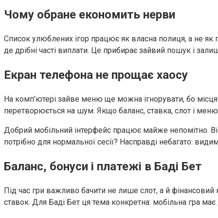
Чому обране економить нерви
Список улюблених ігор працює як власна полиця, а не як п
де дрібні часті виплати. Це прибирає зайвий пошук і залиш
Екран телефона не прощає хаосу
На комп’ютері зайве меню ще можна ігнорувати, бо місця 
перетворюється на шум. Якщо баланс, ставка, слот і меню 
Добрий мобільний інтерфейс працює майже непомітно. Він 
потрібно для нормальної сесії? Насправді небагато: види
Баланс, бонуси і платежі в Баді Бет
Під час гри важливо бачити не лише слот, а й фінансовий
ставок. Для Баді Бет ця тема конкретна: мобільна гра має