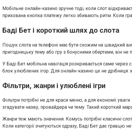
Мобільне онлайн-казино зручне тоді, коли слот відкриває
прихована кнопка платежу легко збивають ритм. Коли граве
Баді Бет і короткий шлях до слота
Пошук слота на телефоні має бути схожим на швидкий виб
пригодницьку тему або гру з бонусними обертами, він не 
У Баді Бет мобільна навігація розкривається саме через с
блок улюблених ігор. Для онлайн-казино це не дрібниця: 
Фільтри, жанри і улюблені ігри
Фільтри потрібні не для краси меню, а для економії уваги
згадувати назву, провайдера чи тему. Такий короткий мар
Жанри теж мають значення. Комусь потрібні класичні сло
Коли категорії зчитуються одразу, Баді Бет дає гравцю 