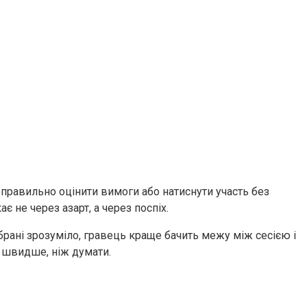
правильно оцінити вимоги або натиснути участь без
 не через азарт, а через поспіх.
ібрані зрозуміло, гравець краще бачить межу між сесією і
 швидше, ніж думати.