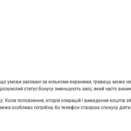
кщо умови заховані за кількома екранами, гравець може не
розумілий статус бонусу зменшують хаос, який часто виникає
ку. Коли поповнення, історія операцій і виведення коштів з
ежа особливо потрібна, бо телефон створює спокусу діяти