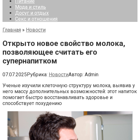
Питание
Мода и стиль
Досуг и отдых
Секс и отношения
Главная
»
Новости
Открыто новое свойство молока,
позволяющее считать его
супернапитком
07.07.2025
Рубрика:
Новости
Автор:
Admin
Ученые изучили клеточную структуру молока, выявив у
него
массу дополнительных возможностей: этот напиток
помогает быстро восстанавливать здоровье и
способствует похудению