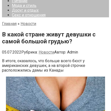
Питание
Мода и стиль
Досуг и отдых
Секс и отношения
Главная
»
Новости
В какой стране живут девушки с
самой большой грудью?
05.07.2022
Рубрика:
Новости
Автор:
Admin
В итоге, оказалось, что больше всего бюст у
американских девушек, а на второй строчке
расположились дамы из Канады