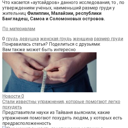
Что касается «аутсайдров» данного исследования, то , по
утверждениям учёных, наименьший размер груди у
жительниц
Филиппин, Малайзии, республики
Бангладеш, Самоа и Соломоновых островов.
По материалам
0
грудь
девушка
женская грудь
женщина
размер груди
Понравилась статья? Поделиться с друзьями:
Вам также может быть интересно
Новости
0
Стали известны упражнения, которые помогают легко
похудеть
Представители науки из Тайваня выяснили, какие
упражнения помогают похудеть людям, у которых есть
предрасположенность