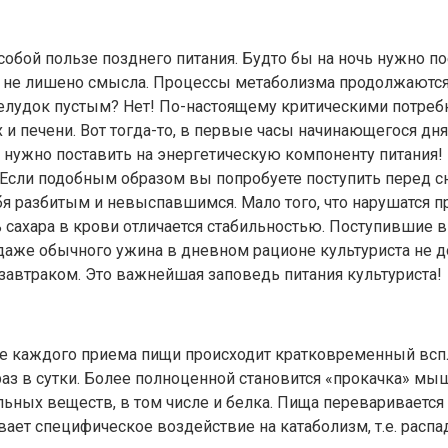
обой пользе позднего питания. Будто бы на ночь нужно по
 не лишено смысла. Процессы метаболизма продолжаются во
елудок пустым? Нет! По-настоящему критическими потребн
и печени. Вот тогда-то, в первые часы начинающегося дня
нужно поставить на энергетическую компоненту питания! 
сли подобным образом вы попробуете поступить перед с
ебя разбитым и невыспавшимся. Мало того, что нарушатся 
 сахара в крови отличается стабильностью. Поступившие в
 даже обычного ужина в дневном рационе культуриста не
завтраком. Это важнейшая заповедь питания культуриста!
осле каждого приема пищи происходит кратковременный в
аз в сутки. Более полноценной становится «прокачка» м
ьных веществ, в том числе и белка. Пища переваривается 
ает специфическое воздействие на катаболизм, т.е. расп