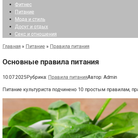
Фитнес
Питание
Мода и стиль
Досуг и отдых
Секс и отношения
Главная
»
Питание
»
Правила питания
Основные правила питания
10.07.2025
Рубрика:
Правила питания
Автор:
Admin
Питание культуриста подчинено 10 простым правилам, пр