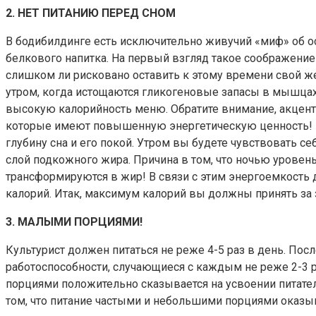
2. НЕТ ПИТАНИЮ ПЕРЕД СНОМ
В бодибилдинге есть исключительно живучий «миф» об ос
белкового напитка. На первый взгляд такое соображение
слишком ли рисковано оставить к этому времени свой ж
утром, когда истощаются гликогеновые запасы в мышцах 
высокую калорийность меню. Обратите внимание, акцент 
которые имеют повышенную энергетическую ценность! Е
глубину сна и его покой. Утром вы будете чувствовать с
слой подкожного жира. Причина в том, что ночью уровень
трансформируются в жир! В связи с этим энергоемкость
калорий. Итак, максимум калорий вы должны принять за 
3. МАЛЫМИ ПОРЦИЯМИ!
Культурист должен питаться не реже 4-5 раз в день. П
работоспособности, случающиеся с каждым не реже 2-3 р
порциями положительно сказывается на усвоении питател
том, что питание частыми и небольшими порциями оказыв