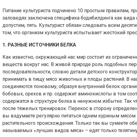
Питание культуриста подчинено 10 простым правилам, пра
заловедях заключена специфика бодибилдинга как вида с
допустим, пять. Культурист обязан следовать всем десяти
том, что организм культуриста испытывает жестокий прес
1. РАЗНЫЕ ИСТОЧНИКИ БЕЛКА
Как известно, окружающий нас мир состоит из ограничен
веществ вокруг нас. В живой природе роль подобных пе
последовательности, словно детали детского конструкто
принимать в пищу мясо животных и плоды растений. В н
соединяются поновому, образуя внутренний белок организ
бобовых, орехов и пр. содержит аминокислоты в том соот
содержатся в структуре белка в ненужном избытке. Так ч
после тяжелых тренировок. Перекос в сторону определе
вы вздумаете регулярно питаться одним куриным мясом. 
растительного происхождения. Только так вы сумеете о
называемых «лучших видов мяса» – едят только телятину