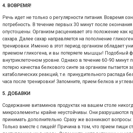
4. ВОВРЕМЯ!
Речь идет не только о регулярности питания. Вовремя оз
потребность. В течение первых 30 минут после окончани
опустошены. Организм расценивает это положение как кр
сахара. Далее сахар направляется на пополнение гликоге
тренировки. Именно в этот период организм обладает ун
приемом гликогена, и вы потеряете мышцы! Подобный фен
внутриклеточном уровне. Однако в течение 60-90 минут
потерю качества белкового синте за организм пытается за
катаболических реакций, т.е. принудительного распада 
часа после тренировки! Запомните, прием белков и углев
5. ДОБАВКИ
Содержание витаминов продуктах на вашем столе никогда
микроэлементы крайне неустойчивы. Они разрушаются пр
принимать дополнительно. Сразу же возникают вопросы
Только вместе с пищей! Причина в том, что прием пищи