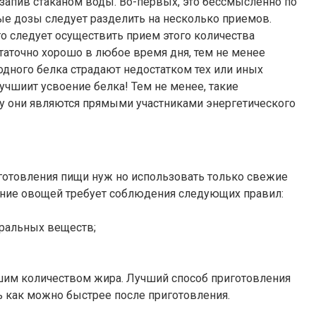
 запив стаканом воды. Во-первых, это бессмысленно по
ые дозы следует разделить на несколько приемов.
о следует осуществить прием этого количества
статочно хорошо в любое время дня, тем не менее
дного белка страдают недостатком тех или иных
чшиит усвоение белка! Тем не менее, такие
ку они являются прямыми участниками энергетического
иготовления пищи нуж но использовать только свежие
ление овощей требует соблюдения следующих правил:
еральных веществ;
льшим количеством жира. Лучший способ приготовления
ть как можно быстрее после приготовления.