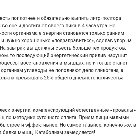
есть поплотнее и обязательно выпить литр-полтора
 сне и достигают своего пика в 4 часа утра. Не
ости организма е энергии становятся только ранним
 и нужно хорошенько «подзаправиться», сделав упор на
На завтрак вы должны съесть больше тех продуктов,
ном, то последующий энергетический прилив нарушит
процессы восстановления в мышцах, но и толще станет
 организм углеводы не пополняют депо гликогена, а
 должна превышать 25% общего дневного количества
сплеск энергии, компенсирующий естественные «провалы»
ышц по методике суточного сплита. Прием пищи малыми
быстрее и эффективнее. Но самое главное, конечно же, в
ад белка мышц. Катаболизм замедляется!