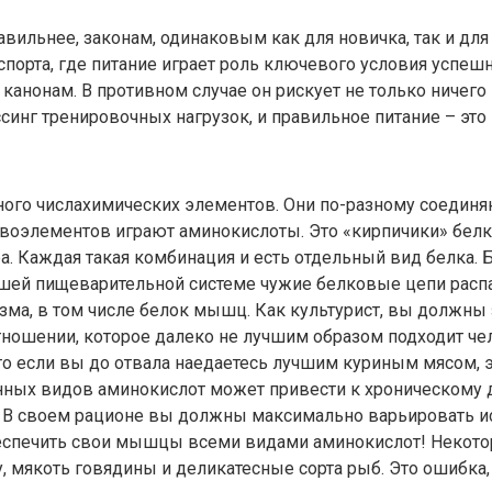
вильнее, законам, одинаковым как для новичка, так и для
порта, где питание играет роль ключевого условия успеш
 канонам. В противном случае он рискует не только ничего
синг тренировочных нагрузок, и правильное питание – это
ного числахимических элементов. Они по-разному соединя
рвоэлементов играют аминокислоты. Это «кирпичики» белк
ра. Каждая такая комбинация и есть отдельный вид белка
ашей пищеварительной системе чужие белковые цепи распа
ма, в том числе белок мышц. Как культурист, вы должны з
ношении, которое далеко не лучшим образом подходит чело
то если вы до отвала наедаетесь лучшим куриным мясом, эт
нных видов аминокислот может привести к хроническому д
В своем рационе вы должны максимально варьировать исто
беспечить свои мышцы всеми видами аминокислот! Некото
, мякоть говядины и деликатесные сорта рыб. Это ошибка,