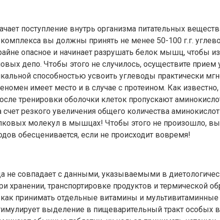
начает поступление внутрь организма питательных веществ
я комплекса вы должны принять не менее 50-100 г.г. угле
айне опасное и начинает разрушать белок мышц, чтобы и
новых депо. Чтобы этого не случилось, осуществите прием
икальной способностью усвоить углеводы практически мгно
омен имеет место и в случае с протеином. Как известно, 
 после тренировки оболочки клеток пропускают аминокисл
 счет резкого увеличения общего количества аминокислот в
белковых молекул в мышцах! Чтобы этого не произошло, вы
одов обесценивается, если не происходит вовремя!
 не совпадает с данными, указываемыми в диетологически
и хранении, транспортировке продуктов и термической о
: как принимать отдельные витамины и мультивитаминные
 стимулирует выделение в пищеварительный тракт особых 