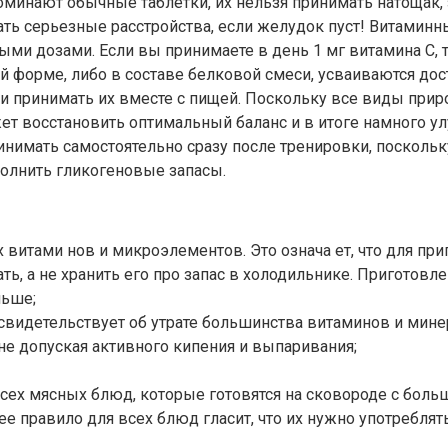
поминают обычные таблетки, их нельзя принимать натощак,
ать серьезные расстройства, если желудок пуст! Витаминн
и дозами. Если вы принимаете в день 1 мг витамина С, т
ой форме, либо в составе белковой смеси, усваиваются до
 принимать их вместе с пищей. Поскольку все виды приро
 восстановить оптимальный баланс и в итоге намного улу
инимать самостоятельно сразу после тренировки, посколь
олнить гликогеновые запасы.
 витами нов и микроэлементов. Это означа ет, что для пр
ь, а не хранить его про запас в холодильнике. Приготов
льше;
 свидетельствует об утрате большинства витаминов и мин
не допуская активного кипения и выпаривания;
ь всех мясных блюд, которые готовятся на сковороде с бо
е правило для всех блюд гласит, что их нужно употребля