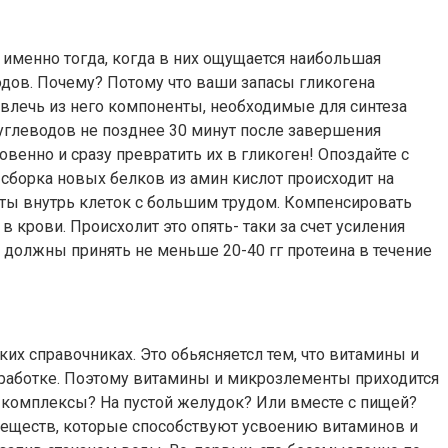
 именно тогда, когда в них ощущается наибольшая
водов. Почему? Потому что ваши запасы гликогена
звлечь из него компоненты, необходимые для синтеза
 углеводов не позднее 30 минут после завершения
венно и сразу превратить их в гликоген! Опоздайте с
сборка новых белков из амин кислот происходит на
оты внутрь клеток с большим трудом. Компенсировать
 крови. Происхолит это опять- таки за счет усиления
 должны принять не меньше 20-40 гг протеина в течение
х справочниках. Это обьясняетсл тем, что витамины и
бработке. Поэтому витамины и микрозлементы приходится
 комплексы? На пустой желудок? Или вместе с пищей?
веществ, которые способствуют усвоению витаминов и