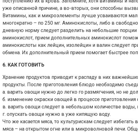
поступлению их в кровь. Запомните, хотя витамины и на
уже описанной причине, а во-вторых, они способны вызв
Витамины, как и микроэлементы лучше усваиваются малым
многократно – по 250 мг. Аминокислоты, либо в свободн
дневную норму следует разделить на небольшие порции и
аминокислот, прием дополнительных аминокислот поможет
аминокислоты как лейцин, изолейцин и валин следует пр
обмена. Их дополнительный прием помогает быстрее поп
6. КАК ГОТОВИТЬ
Хранение продуктов приводит к распаду в них важнейших
продукты. После приготовления блюдо необходимо съедат
а. варить овощи нужно до легко го размягчения, но не до
б. изменение окраски овощей в процессе приготовления
в. варить овощи следует в небольшом количестве воды, 
г. опускать овощи нужно в уже кипящую воду.
Что же касается мяса, то культурискам следует избегат
мяса – на открытом огне или в микроволновой печи. Обще