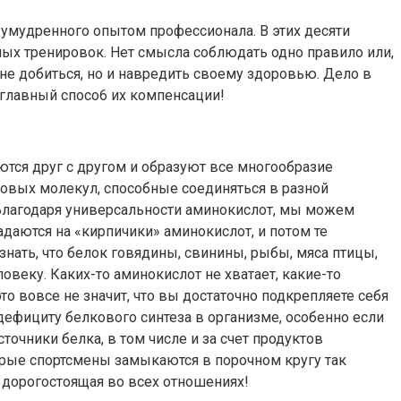
 умудренного опытом профессионала. В этих десяти
ных тренировок. Нет смысла соблюдать одно правило или,
 не добиться, но и навредить своему здоровью. Дело в
 главный спосо6 их компенсации!
ются друг с другом и образуют все многообразие
овых молекул, способные соединяться в разной
. Благодаря универсальности аминокислот, мы можем
даются на «кирпичики» аминокислот, и потом те
нать, что белок говядины, свинины, рыбы, мяса птицы,
веку. Каких-то аминокислот не хватает, какие-то
о вовсе не значит, что вы достаточно подкрепляете себя
ефициту белкового синтеза в организме, особенно если
чники белка, в том числе и за счет продуктов
рые спортсмены замыкаются в порочном кругу так
 дорогостоящая во всех отношениях!