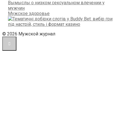
Вымыслы о низком сексуальном влечении у
мужчин
Мужское здоровье
© 2026 Мужской журнал