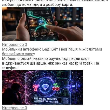
любові до команди, а з розбору карти,
Интересное
0
Мобільний інтерфейс Баді Бет і навігація між слотами
без зайвого хаосу
Мобільне онлайн-казино зручне тоді, коли слот
відкривається швидше, ніж зникає настрій грати. На
телефоні
Интересное
0