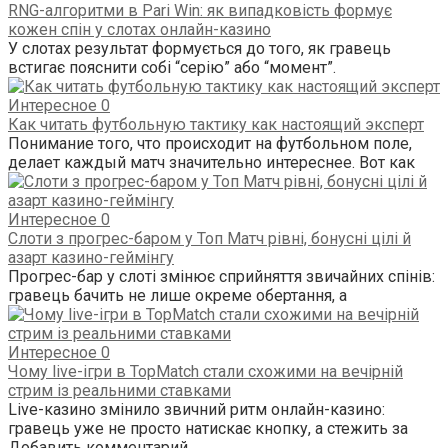
RNG-алгоритми в Pari Win: як випадковість формує
кожен спін у слотах онлайн-казино
У слотах результат формується до того, як гравець
встигає пояснити собі “серію” або “момент”.
Интересное
0
Как читать футбольную тактику как настоящий эксперт
Понимание того, что происходит на футбольном поле,
делает каждый матч значительно интереснее. Вот как
Интересное
0
Слоти з прогрес-баром у Топ Матч рівні, бонусні цілі й
азарт казино-геймінгу
Прогрес-бар у слоті змінює сприйняття звичайних спінів:
гравець бачить не лише окреме обертання, а
Интересное
0
Чому live-ігри в TopMatch стали схожими на вечірній
стрим із реальними ставками
Live-казино змінило звичний ритм онлайн-казино:
гравець уже не просто натискає кнопку, а стежить за
Добавить комментарий