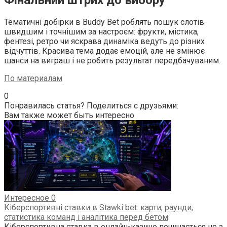
Тематичні добірки в Buddy Bet роблять пошук слотів
швидшим і точнішим за настроєм: фрукти, містика,
фентезі, ретро чи яскрава динаміка ведуть до різних
відчуттів. Красива тема додає емоцій, але не змінює
шанси на виграш і не робить результат передбачуваним.
По материалам
0
Понравилась статья? Поделиться с друзьями:
Вам также может быть интересно
Интересное
0
Кіберспортивні ставки в Stawki bet: карти, раунди,
статистика команд і аналітика перед бетом
Кіберспортивна ставка в онлайн-казино починається не з