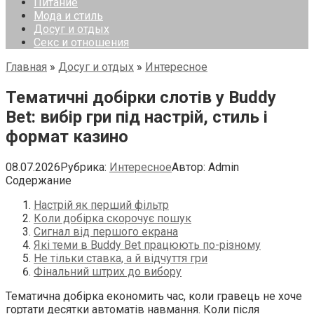
Питание
Мода и стиль
Досуг и отдых
Секс и отношения
Главная
»
Досуг и отдых
»
Интересное
Тематичні добірки слотів у Buddy
Bet: вибір гри під настрій, стиль і
формат казино
08.07.2026
Рубрика:
Интересное
Автор:
Admin
Содержание
Настрій як перший фільтр
Коли добірка скорочує пошук
Сигнал від першого екрана
Які теми в Buddy Bet працюють по-різному
Не тільки ставка, а й відчуття гри
Фінальний штрих до вибору
Тематична добірка економить час, коли гравець не хоче
гортати десятки автоматів навмання. Коли після