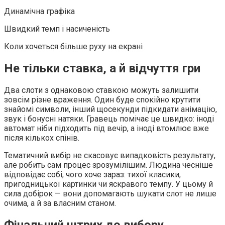
Динамічна графіка
Швидкий темп і насиченість
Коли хочеться більше руху на екрані
Не тільки ставка, а й відчуття гри
Два слоти з однаковою ставкою можуть залишити
зовсім різне враження. Один буде спокійно крутити
знайомі символи, інший щосекунди підкидати анімацію,
звук і бонусні натяки. Гравець помічає це швидко: іноді
автомат ніби підходить під вечір, а іноді втомлює вже
після кількох спінів.
Тематичний вибір не скасовує випадковість результату,
але робить сам процес зрозумілішим. Людина чесніше
відповідає собі, чого хоче зараз: тихої класики,
пригодницької картинки чи яскравого темпу. У цьому й
сила добірок — вони допомагають шукати слот не лише
очима, а й за власним станом.
Фінальний штрих до вибору